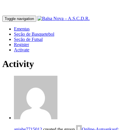
Toggle navigation
Ementas
Seção de Basquetebol
Seção de Futsal
Register
Activate
Activity
anjahe7715012
created the group
Online-Autoankauf: